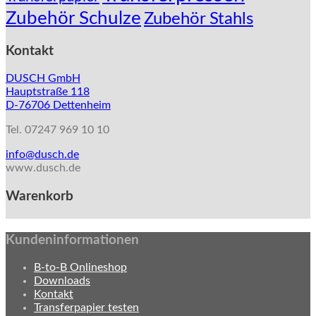
Zubehör Schulze
Zubehör Stahls
Kontakt
DUSCH GmbH
Hauptstraße 118
D-76706 Dettenheim
Tel. 07247 969 10 10
info@dusch.de
www.dusch.de
Warenkorb
Kundeninformationen
B-to-B Onlineshop
Downloads
Kontakt
Transferpapier testen