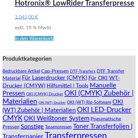
Hotronix® LowRider Transferpresse
1.045,00
€
exkl. 19 % MwSt.
In den Warenkorb
Produktkategorien
Cap-Pressen
DTF Transfer
Bedruckbare Artikel
DTF-Transfers
Für Laserdrucker (CMYK)
Für OKI WT-
Material
Manuelle
Drucker (CMYW)
Hilfsmittel | Tools
OKI (CMYK) Zubehör |
Pressen
OKI (CMYK) Drucker
Materialien
OKI
OKI (WT) Rip-Software
OKI (WT) Drucker
OKI LED-Drucker
(WT) Zubehör | Materialien
CMYK
OKI Weißtoner System
Pneumatische
Toner Transferfolien |
Sonstige
Pressen
Tassenpressen
Transferpressen
Transferpapier