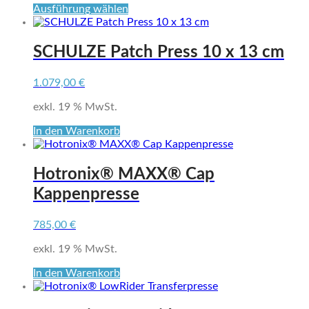
Dieses
Ausführung wählen
Produkt
weist
mehrere
SCHULZE Patch Press 10 x 13 cm
Varianten
auf.
1.079,00
€
Die
Optionen
exkl. 19 % MwSt.
können
auf
In den Warenkorb
der
Produktseite
gewählt
Hotronix® MAXX® Cap
werden
Kappenpresse
785,00
€
exkl. 19 % MwSt.
In den Warenkorb