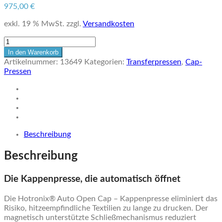
975,00
€
exkl. 19 % MwSt.
zzgl.
Versandkosten
Hotronix®
Auto
In den Warenkorb
Open
Artikelnummer:
13649
Kategorien:
Transferpressen
,
Cap-
Cap
Pressen
Kappenpresse
Menge
Beschreibung
Beschreibung
Die Kappenpresse, die automatisch öffnet
Die Hotronix® Auto Open Cap – Kappenpresse eliminiert das
Risiko, hitzeempfindliche Textilien zu lange zu drucken. Der
magnetisch unterstützte Schließmechanismus reduziert