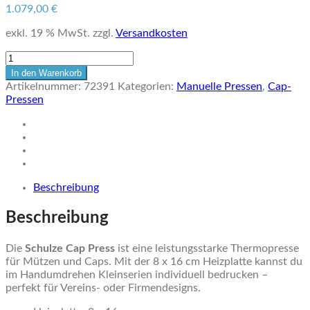
1.079,00
€
exkl. 19 % MwSt.
zzgl.
Versandkosten
SCHULZE
Cap
In den Warenkorb
Press
Artikelnummer:
72391
Kategorien:
Manuelle Pressen
,
Cap-
8
Pressen
x
16
cm
Menge
Beschreibung
Beschreibung
Die
Schulze Cap Press
ist eine leistungsstarke Thermopresse
für Mützen und Caps. Mit der 8 x 16 cm Heizplatte kannst du
im Handumdrehen Kleinserien individuell bedrucken –
perfekt für Vereins- oder Firmendesigns.