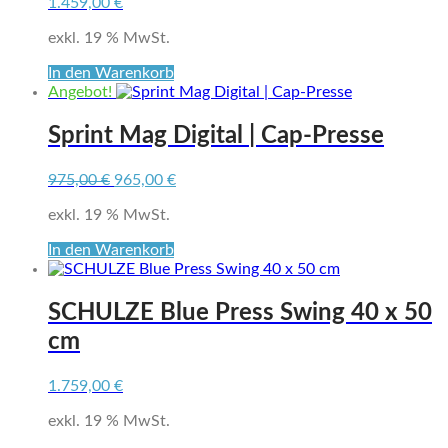
1.459,00
€
exkl. 19 % MwSt.
In den Warenkorb
Angebot!
Sprint Mag Digital | Cap-Presse
Ursprünglicher
Aktueller
975,00
€
965,00
€
Preis
Preis
exkl. 19 % MwSt.
war:
ist:
975,00 €
965,00 €.
In den Warenkorb
SCHULZE Blue Press Swing 40 x 50
cm
1.759,00
€
exkl. 19 % MwSt.