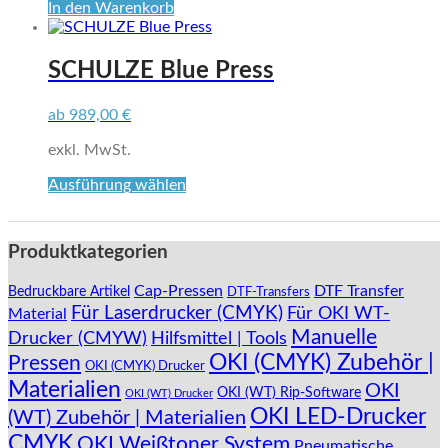
In den Warenkorb
SCHULZE Blue Press
ab
989,00
€
exkl. MwSt.
Dieses
Ausführung wählen
Produkt
weist
mehrere
Produktkategorien
Varianten
auf.
Cap-Pressen
DTF Transfer
Bedruckbare Artikel
DTF-Transfers
Die
Für Laserdrucker (CMYK)
Für OKI WT-
Material
Optionen
Manuelle
können
Drucker (CMYW)
Hilfsmittel | Tools
auf
OKI (CMYK) Zubehör |
Pressen
OKI (CMYK) Drucker
der
Materialien
OKI
Produktseite
OKI (WT) Rip-Software
OKI (WT) Drucker
gewählt
OKI LED-Drucker
(WT) Zubehör | Materialien
werden
CMYK
OKI Weißtoner System
Pneumatische