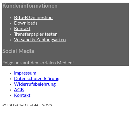
Kundeninformationen
B-to-B Onlineshop
Downloads
Kontakt
Transferpapier testen
Versand & Zahlungsarten
Social Media
Folge uns auf den sozialen Medien!
Impressum
Datenschutzerklärung
Widerrufsbelehrung
AGB
Kontakt
© DUSCH GmbH | 2022
Alle Preise exkl. der gesetzlichen MwSt.
Cookie Consent mit Real Cookie Banner