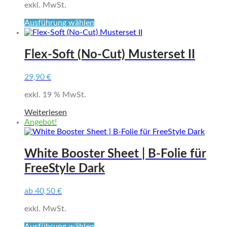
exkl. MwSt.
Dieses
Ausführung wählen
Produkt
weist
mehrere
Flex-Soft (No-Cut) Musterset II
Varianten
auf.
29,90
€
Die
Optionen
exkl. 19 % MwSt.
können
auf
Weiterlesen
der
Angebot!
Produktseite
gewählt
werden
White Booster Sheet | B-Folie für
FreeStyle Dark
ab
40,50
€
exkl. MwSt.
Dieses
Ausführung wählen