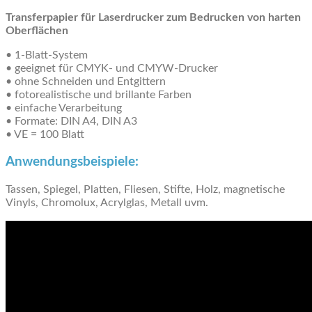
Transferpapier für Laserdrucker zum Bedrucken von harten
Oberflächen
• 1-Blatt-System
• geeignet für CMYK- und CMYW-Drucker
• ohne Schneiden und Entgittern
• fotorealistische und brillante Farben
• einfache Verarbeitung
• Formate: DIN A4, DIN A3
• VE = 100 Blatt
Anwendungsbeispiele:
Tassen, Spiegel, Platten, Fliesen, Stifte, Holz, magnetische
Vinyls, Chromolux, Acrylglas, Metall uvm.