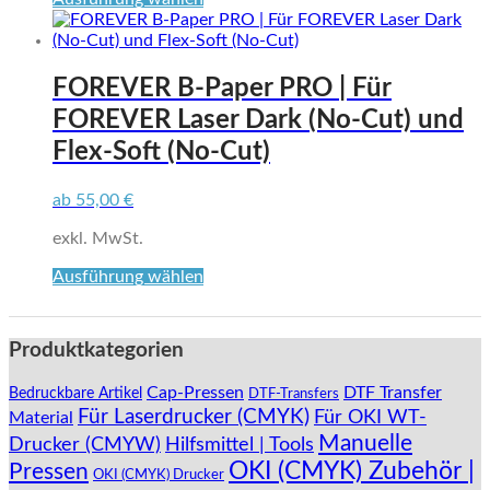
Produkt
weist
mehrere
Varianten
FOREVER B-Paper PRO | Für
auf.
FOREVER Laser Dark (No-Cut) und
Die
Optionen
Flex-Soft (No-Cut)
können
auf
ab
55,00
€
der
Produktseite
exkl. MwSt.
gewählt
werden
Dieses
Ausführung wählen
Produkt
weist
mehrere
Produktkategorien
Varianten
auf.
Cap-Pressen
DTF Transfer
Bedruckbare Artikel
DTF-Transfers
Die
Für Laserdrucker (CMYK)
Für OKI WT-
Material
Optionen
Manuelle
können
Drucker (CMYW)
Hilfsmittel | Tools
auf
OKI (CMYK) Zubehör |
Pressen
OKI (CMYK) Drucker
der