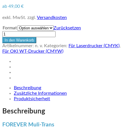
ab
49,00
€
exkl. MwSt.
zzgl.
Versandkosten
Format
Zurücksetzen
100
Blatt
In den Warenkorb
FOREVER
Artikelnummer:
n. v.
Kategorien:
Für Laserdrucker (CMYK)
,
Multi-
Für OKI WT-Drucker (CMYW)
Trans
|
Transferpapier
für
Feststoffe
Menge
Beschreibung
Zusätzliche Informationen
Produktsicherheit
Beschreibung
FOREVER Muli-Trans