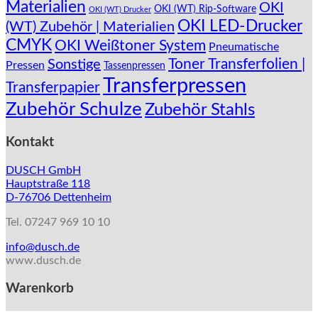
Materialien
OKI
Produktseite
OKI (WT) Rip-Software
OKI (WT) Drucker
gewählt
OKI LED-Drucker
(WT) Zubehör | Materialien
werden
CMYK
OKI Weißtoner System
Pneumatische
Toner Transferfolien |
Sonstige
Pressen
Tassenpressen
Transferpressen
Transferpapier
Zubehör Schulze
Zubehör Stahls
Kontakt
DUSCH GmbH
Hauptstraße 118
D-76706 Dettenheim
Tel. 07247 969 10 10
info@dusch.de
www.dusch.de
Warenkorb