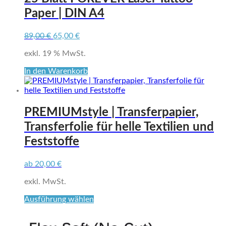
Paper | DIN A4
Ursprünglicher
Aktueller
89,00
€
65,00
€
Preis
Preis
exkl. 19 % MwSt.
war:
ist:
89,00 €
65,00 €.
In den Warenkorb
PREMIUMstyle | Transferpapier,
Transferfolie für helle Textilien und
Feststoffe
ab
20,00
€
exkl. MwSt.
Dieses
Ausführung wählen
Produkt
weist