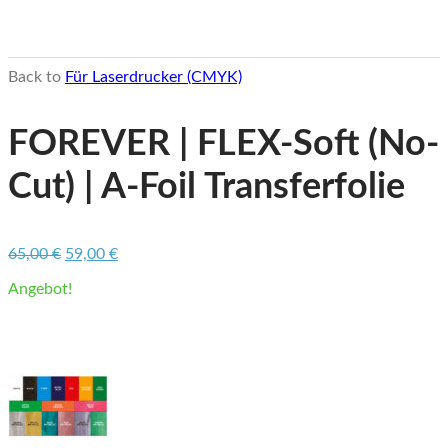
Back to
Für Laserdrucker (CMYK)
FOREVER | FLEX-Soft (No-
Cut) | A-Foil Transferfolie
Ursprünglicher
Aktueller
65,00
€
59,00
€
Preis
Preis
Angebot!
war:
ist:
65,00 €
59,00 €.