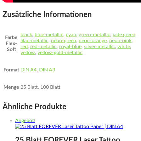
Zusätzliche Informationen
black
,
blue-metallic
,
cyan
,
green-metallic
,
jade green
,
Farbe
lilac-metallic
,
neon-green
,
neon-orange
,
neon-pink
,
Flex-
red
,
red-metallic
,
royal-blue
,
silver-metallic
,
white
,
Soft
yellow
,
yellow-gold-metallic
Format
DIN A4
,
DIN A3
Menge
25 Blatt, 100 Blatt
Ähnliche Produkte
Angebot!
25 Blatt FOREVER Laser Tattoo