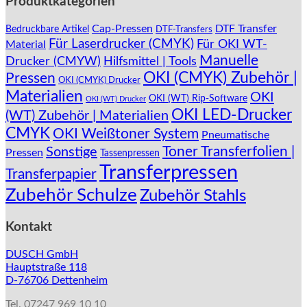
Produktkategorien
Varianten
auf.
Cap-Pressen
DTF Transfer
Bedruckbare Artikel
DTF-Transfers
Die
Für Laserdrucker (CMYK)
Für OKI WT-
Material
Optionen
Manuelle
können
Drucker (CMYW)
Hilfsmittel | Tools
auf
OKI (CMYK) Zubehör |
Pressen
OKI (CMYK) Drucker
der
Materialien
OKI
Produktseite
OKI (WT) Rip-Software
OKI (WT) Drucker
gewählt
OKI LED-Drucker
(WT) Zubehör | Materialien
werden
CMYK
OKI Weißtoner System
Pneumatische
Toner Transferfolien |
Sonstige
Pressen
Tassenpressen
Transferpressen
Transferpapier
Zubehör Schulze
Zubehör Stahls
Kontakt
DUSCH GmbH
Hauptstraße 118
D-76706 Dettenheim
Tel. 07247 969 10 10