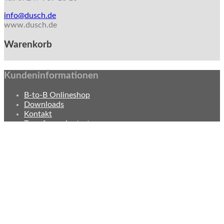
info@dusch.de
www.dusch.de
Warenkorb
Kundeninformationen
B-to-B Onlineshop
Downloads
Kontakt
Transferpapier testen
Versand & Zahlungsarten
Social Media
Folge uns auf den sozialen Medien!
Impressum
Datenschutzerklärung
Widerrufsbelehrung
AGB