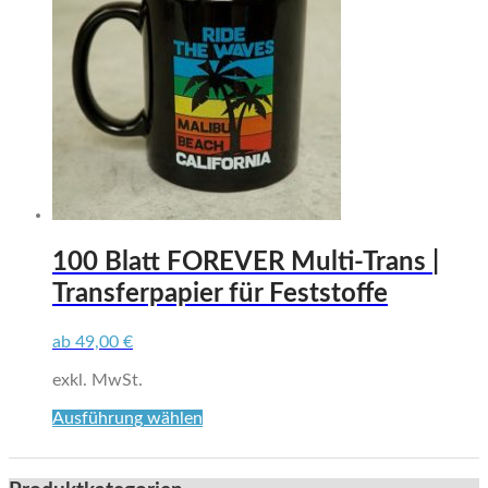
100 Blatt FOREVER Multi-Trans |
Transferpapier für Feststoffe
ab
49,00
€
exkl. MwSt.
Dieses
Ausführung wählen
Produkt
weist
mehrere