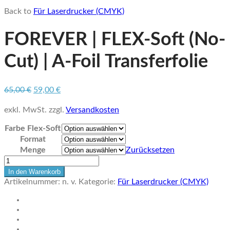
Back to
Für Laserdrucker (CMYK)
FOREVER | FLEX-Soft (No-
Cut) | A-Foil Transferfolie
Ursprünglicher
Aktueller
65,00
€
59,00
€
Preis
Preis
war:
ist:
exkl. MwSt.
zzgl.
Versandkosten
65,00 €
59,00 €.
Farbe Flex-Soft
Format
Menge
Zurücksetzen
FOREVER
|
In den Warenkorb
FLEX-
Artikelnummer:
n. v.
Kategorie:
Für Laserdrucker (CMYK)
Soft
(No-
Cut)
|
A-