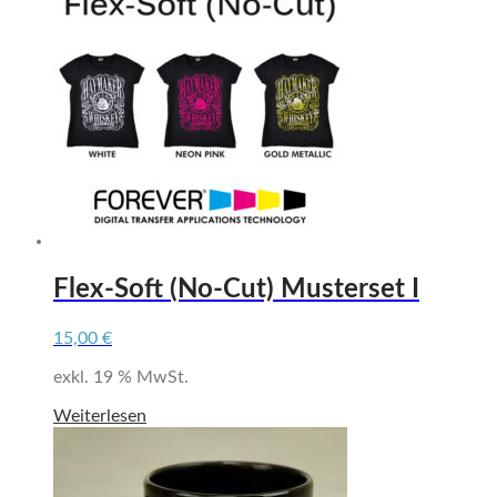
mehrere
Varianten
auf.
Die
Optionen
können
auf
der
Produktseite
gewählt
werden
Flex-Soft (No-Cut) Musterset I
15,00
€
exkl. 19 % MwSt.
Weiterlesen