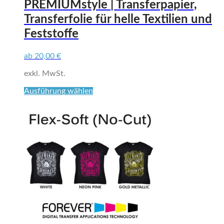
Varianten
PREMIUMstyle | Transferpapier,
auf.
Transferfolie für helle Textilien und
Die
Optionen
Feststoffe
können
auf
ab
20,00
€
der
Produktseite
exkl. MwSt.
gewählt
werden
Dieses
Ausführung wählen
Produkt
weist
mehrere
Varianten
auf.
Die
Optionen
können
auf
der
Produktseite
gewählt
werden