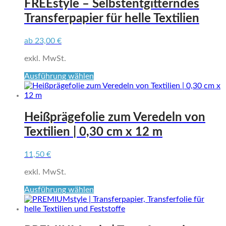
FREEstyle – Selbstentgitterndes
Transferpapier für helle Textilien
ab
23,00
€
exkl. MwSt.
Dieses
Ausführung wählen
Produkt
weist
mehrere
Varianten
Heißprägefolie zum Veredeln von
auf.
Textilien | 0,30 cm x 12 m
Die
Optionen
können
11,50
€
auf
der
exkl. MwSt.
Produktseite
Dieses
Ausführung wählen
gewählt
Produkt
werden
weist
mehrere