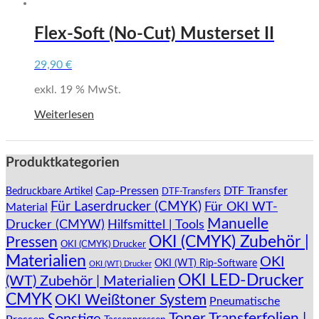
Flex-Soft (No-Cut) Musterset II
29,90
€
exkl. 19 % MwSt.
Weiterlesen
Produktkategorien
Cap-Pressen
DTF Transfer
Bedruckbare Artikel
DTF-Transfers
Für Laserdrucker (CMYK)
Für OKI WT-
Material
Manuelle
Drucker (CMYW)
Hilfsmittel | Tools
OKI (CMYK) Zubehör |
Pressen
OKI (CMYK) Drucker
Materialien
OKI
OKI (WT) Rip-Software
OKI (WT) Drucker
OKI LED-Drucker
(WT) Zubehör | Materialien
CMYK
OKI Weißtoner System
Pneumatische
Toner Transferfolien |
Sonstige