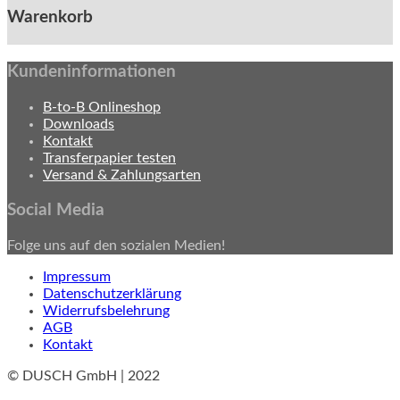
Warenkorb
Kundeninformationen
B-to-B Onlineshop
Downloads
Kontakt
Transferpapier testen
Versand & Zahlungsarten
Social Media
Folge uns auf den sozialen Medien!
Impressum
Datenschutzerklärung
Widerrufsbelehrung
AGB
Kontakt
© DUSCH GmbH | 2022