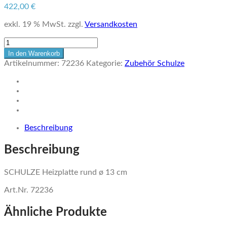
422,00
€
exkl. 19 % MwSt.
zzgl.
Versandkosten
SCHULZE
Heizplatte
In den Warenkorb
rund
Artikelnummer:
72236
Kategorie:
Zubehör Schulze
ø
13
cm
Menge
Beschreibung
Beschreibung
SCHULZE Heizplatte rund ø 13 cm
Art.Nr. 72236
Ähnliche Produkte