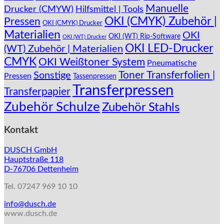
Manuelle
können
Drucker (CMYW)
Hilfsmittel | Tools
auf
OKI (CMYK) Zubehör |
Pressen
OKI (CMYK) Drucker
der
Materialien
OKI
Produktseite
OKI (WT) Rip-Software
OKI (WT) Drucker
gewählt
OKI LED-Drucker
(WT) Zubehör | Materialien
werden
CMYK
OKI Weißtoner System
Pneumatische
Toner Transferfolien |
Sonstige
Pressen
Tassenpressen
Transferpressen
Transferpapier
Zubehör Schulze
Zubehör Stahls
Kontakt
DUSCH GmbH
Hauptstraße 118
D-76706 Dettenheim
Tel. 07247 969 10 10
info@dusch.de
www.dusch.de