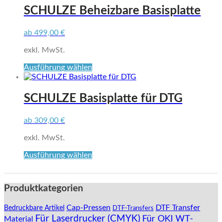
SCHULZE Beheizbare Basisplatte
ab
499,00
€
exkl. MwSt.
Dieses
Ausführung wählen
Produkt
weist
mehrere
SCHULZE Basisplatte für DTG
Varianten
auf.
ab
309,00
€
Die
Optionen
exkl. MwSt.
können
auf
Dieses
Ausführung wählen
der
Produkt
Produktseite
weist
gewählt
mehrere
Produktkategorien
werden
Varianten
auf.
Cap-Pressen
DTF Transfer
Bedruckbare Artikel
DTF-Transfers
Die
Für Laserdrucker (CMYK)
Für OKI WT-
Material
Optionen