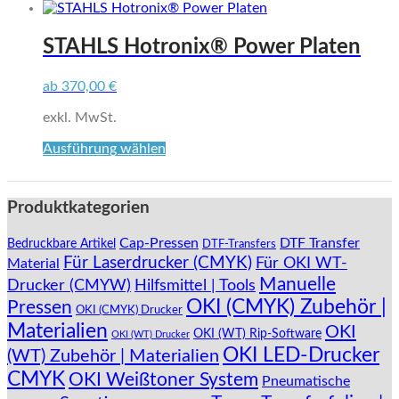
werden
STAHLS Hotronix® Power Platen
ab
370,00
€
exkl. MwSt.
Dieses
Ausführung wählen
Produkt
weist
mehrere
Produktkategorien
Varianten
auf.
Cap-Pressen
DTF Transfer
Bedruckbare Artikel
DTF-Transfers
Die
Für Laserdrucker (CMYK)
Für OKI WT-
Material
Optionen
Manuelle
können
Drucker (CMYW)
Hilfsmittel | Tools
auf
OKI (CMYK) Zubehör |
Pressen
OKI (CMYK) Drucker
der
Materialien
OKI
Produktseite
OKI (WT) Rip-Software
OKI (WT) Drucker
gewählt
OKI LED-Drucker
(WT) Zubehör | Materialien
werden
CMYK
OKI Weißtoner System
Pneumatische