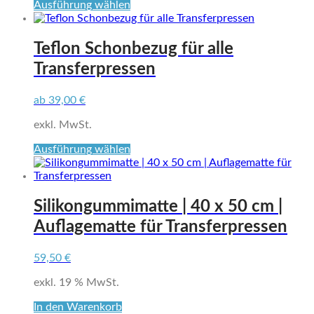
Dieses
Ausführung wählen
Produkt
weist
mehrere
Teflon Schonbezug für alle
Varianten
Transferpressen
auf.
Die
Optionen
ab
39,00
€
können
auf
exkl. MwSt.
der
Dieses
Ausführung wählen
Produktseite
Produkt
gewählt
weist
werden
mehrere
Varianten
Silikongummimatte | 40 x 50 cm |
auf.
Auflagematte für Transferpressen
Die
Optionen
können
59,50
€
auf
der
exkl. 19 % MwSt.
Produktseite
In den Warenkorb
gewählt