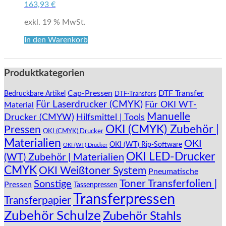
163,93
€
exkl. 19 % MwSt.
In den Warenkorb
Produktkategorien
Cap-Pressen
DTF Transfer
Bedruckbare Artikel
DTF-Transfers
Für Laserdrucker (CMYK)
Für OKI WT-
Material
Manuelle
Drucker (CMYW)
Hilfsmittel | Tools
OKI (CMYK) Zubehör |
Pressen
OKI (CMYK) Drucker
Materialien
OKI
OKI (WT) Rip-Software
OKI (WT) Drucker
OKI LED-Drucker
(WT) Zubehör | Materialien
CMYK
OKI Weißtoner System
Pneumatische
Toner Transferfolien |
Sonstige
Pressen
Tassenpressen
Transferpressen
Transferpapier
Zubehör Schulze
Zubehör Stahls