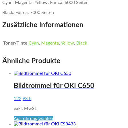
Cyan, Magenta, Yellow: Für ca. 6000 Seiten
Black: Für ca. 7000 Seiten
Zusätzliche Informationen
Toner/Tinte
Cyan
,
Magenta
,
Yellow
,
Black
Ähnliche Produkte
Bildtrommel für OKI C650
122,98
€
exkl. MwSt.
Dieses
Ausführung wählen
Produkt