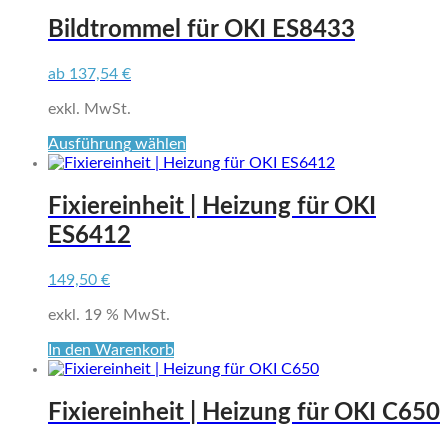
weist
mehrere
Bildtrommel für OKI ES8433
Varianten
auf.
ab
137,54
€
Die
Optionen
exkl. MwSt.
können
auf
Dieses
Ausführung wählen
der
Produkt
Produktseite
weist
gewählt
mehrere
Fixiereinheit | Heizung für OKI
werden
Varianten
ES6412
auf.
Die
Optionen
149,50
€
können
auf
exkl. 19 % MwSt.
der
In den Warenkorb
Produktseite
gewählt
werden
Fixiereinheit | Heizung für OKI C650