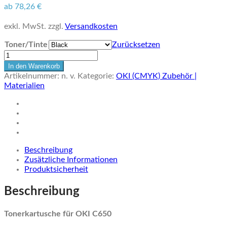
ab
78,26
€
exkl. MwSt.
zzgl.
Versandkosten
Toner/Tinte
Zurücksetzen
Original
Toner
In den Warenkorb
für
Artikelnummer:
n. v.
Kategorie:
OKI (CMYK) Zubehör |
OKI
Materialien
C650
Menge
Beschreibung
Zusätzliche Informationen
Produktsicherheit
Beschreibung
Tonerkartusche für OKI C650