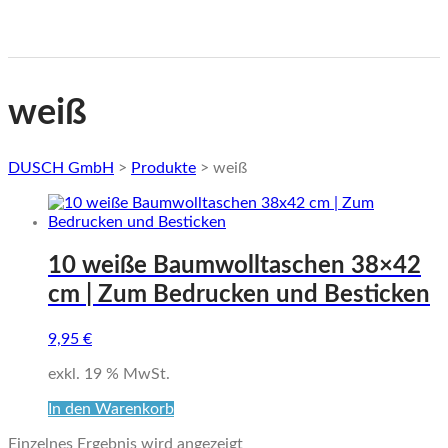
weiß
DUSCH GmbH
>
Produkte
>
weiß
10 weiße Baumwolltaschen 38×42
cm | Zum Bedrucken und Besticken
9,95
€
exkl. 19 % MwSt.
In den Warenkorb
Einzelnes Ergebnis wird angezeigt