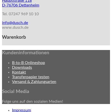
Hauptstraße 118
D-76706 Dettenheim
Tel. 07247 969 10 10
info@dusch.de
www.dusch.de
Warenkorb
Kundeninformationen
B-to-B Onlineshop
Downloads
Kontakt
Transferpapier testen
Versand & Zahlungsarten
Social Media
Folge uns auf den sozialen Medien!
Impressum