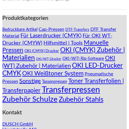
Produktkategorien
Cap-Pressen
DTF Transfer
Bedruckbare Artikel
DTF-Transfers
Für Laserdrucker (CMYK)
Für OKI WT-
Material
Manuelle
Drucker (CMYW)
Hilfsmittel | Tools
OKI (CMYK) Zubehör |
Pressen
OKI (CMYK) Drucker
Materialien
OKI
OKI (WT) Rip-Software
OKI (WT) Drucker
OKI LED-Drucker
(WT) Zubehör | Materialien
CMYK
OKI Weißtoner System
Pneumatische
Toner Transferfolien |
Sonstige
Pressen
Tassenpressen
Transferpressen
Transferpapier
Zubehör Schulze
Zubehör Stahls
Kontakt
DUSCH GmbH