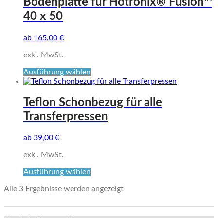
Bodenplatte für Hotronix® Fusion™
Varianten
40 x 50
auf.
Die
Optionen
ab
165,00
€
können
auf
exkl. MwSt.
der
Dieses
Ausführung wählen
Produktseite
Produkt
gewählt
weist
werden
mehrere
Teflon Schonbezug für alle
Varianten
Transferpressen
auf.
Die
Optionen
ab
39,00
€
können
auf
exkl. MwSt.
der
Dieses
Ausführung wählen
Produktseite
Produkt
gewählt
Alle 3 Ergebnisse werden angezeigt
weist
werden
mehrere
Varianten
auf.