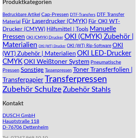
Produktkategorien
Die
Optionen
Cap-Pressen
DTF Transfer
Bedruckbare Artikel
DTF-Transfers
können
Für Laserdrucker (CMYK)
Für OKI WT-
Material
auf
Manuelle
Drucker (CMYW)
Hilfsmittel | Tools
der
Produktseite
OKI (CMYK) Zubehör |
Pressen
OKI (CMYK) Drucker
gewählt
Materialien
OKI
OKI (WT) Rip-Software
werden
OKI (WT) Drucker
OKI LED-Drucker
(WT) Zubehör | Materialien
CMYK
OKI Weißtoner System
Pneumatische
Toner Transferfolien |
Sonstige
Pressen
Tassenpressen
Transferpressen
Transferpapier
Zubehör Schulze
Zubehör Stahls
Kontakt
DUSCH GmbH
Hauptstraße 118
D-76706 Dettenheim