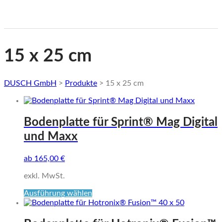
15 x 25 cm
DUSCH GmbH
>
Produkte
>
15 x 25 cm
Bodenplatte für Sprint® Mag Digital
und Maxx
ab
165,00
€
exkl. MwSt.
Dieses
Ausführung wählen
Produkt
weist
mehrere