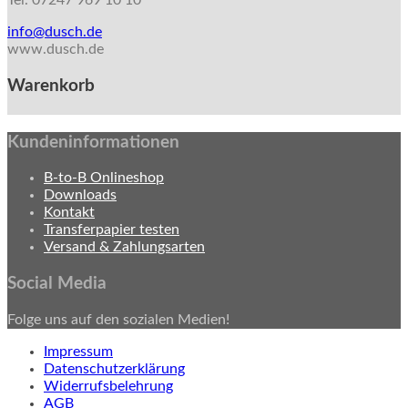
Tel. 07247 969 10 10
info@dusch.de
www.dusch.de
Warenkorb
Kundeninformationen
B-to-B Onlineshop
Downloads
Kontakt
Transferpapier testen
Versand & Zahlungsarten
Social Media
Folge uns auf den sozialen Medien!
Impressum
Datenschutzerklärung
Widerrufsbelehrung
AGB