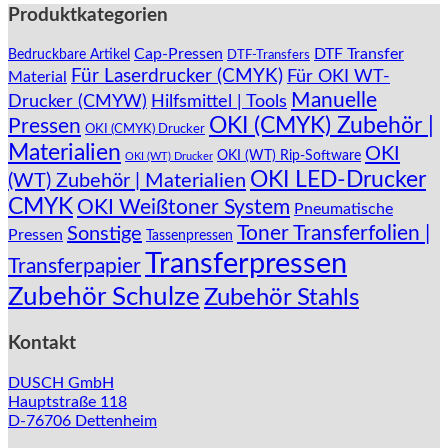
auf.
Produktkategorien
Die
Optionen
Cap-Pressen
DTF Transfer
Bedruckbare Artikel
DTF-Transfers
können
Für Laserdrucker (CMYK)
Für OKI WT-
Material
auf
Manuelle
Drucker (CMYW)
Hilfsmittel | Tools
der
Produktseite
OKI (CMYK) Zubehör |
Pressen
OKI (CMYK) Drucker
gewählt
Materialien
OKI
OKI (WT) Rip-Software
werden
OKI (WT) Drucker
OKI LED-Drucker
(WT) Zubehör | Materialien
CMYK
OKI Weißtoner System
Pneumatische
Toner Transferfolien |
Sonstige
Pressen
Tassenpressen
Transferpressen
Transferpapier
Zubehör Schulze
Zubehör Stahls
Kontakt
DUSCH GmbH
Hauptstraße 118
D-76706 Dettenheim