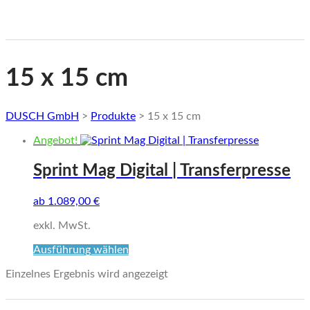
15 x 15 cm
DUSCH GmbH
>
Produkte
>
15 x 15 cm
Angebot!
Sprint Mag Digital | Transferpresse
ab
1.089,00
€
exkl. MwSt.
Dieses
Ausführung wählen
Produkt
Einzelnes Ergebnis wird angezeigt
weist
mehrere
Varianten