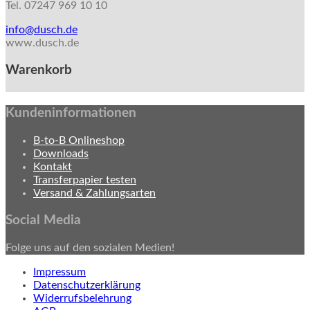
Tel. 07247 969 10 10
info@dusch.de
www.dusch.de
Warenkorb
Kundeninformationen
B-to-B Onlineshop
Downloads
Kontakt
Transferpapier testen
Versand & Zahlungsarten
Social Media
Folge uns auf den sozialen Medien!
Impressum
Datenschutzerklärung
Widerrufsbelehrung